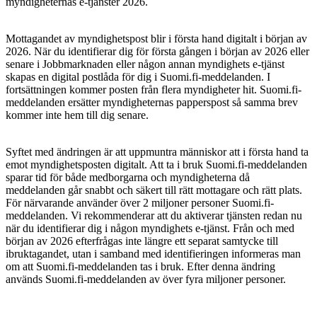
myndigheternas e-tjänster 2026.
Mottagandet av myndighetspost blir i första hand digitalt i början av
2026. När du identifierar dig för första gången i början av 2026 eller
senare i Jobbmarknaden eller någon annan myndighets e-tjänst
skapas en digital postlåda för dig i Suomi.fi-meddelanden. I
fortsättningen kommer posten från flera myndigheter hit. Suomi.fi-
meddelanden ersätter myndigheternas papperspost så samma brev
kommer inte hem till dig senare.
Syftet med ändringen är att uppmuntra människor att i första hand ta
emot myndighetsposten digitalt. Att ta i bruk Suomi.fi-meddelanden
sparar tid för både medborgarna och myndigheterna då
meddelanden går snabbt och säkert till rätt mottagare och rätt plats.
För närvarande använder över 2 miljoner personer Suomi.fi-
meddelanden. Vi rekommenderar att du aktiverar tjänsten redan nu
när du identifierar dig i någon myndighets e-tjänst. Från och med
början av 2026 efterfrågas inte längre ett separat samtycke till
ibruktagandet, utan i samband med identifieringen informeras man
om att Suomi.fi-meddelanden tas i bruk. Efter denna ändring
används Suomi.fi-meddelanden av över fyra miljoner personer.