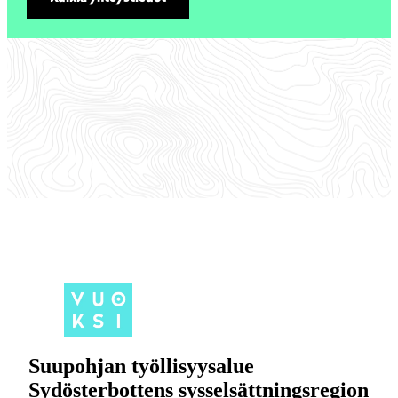
Suupohjan työllisyysalue
Sydösterbottens sysselsättningsregion