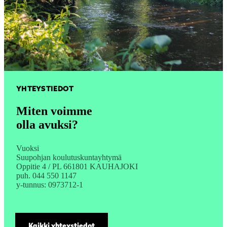
YHTEYSTIEDOT
Miten voimme
olla avuksi?
Vuoksi
Suupohjan koulutuskuntayhtymä
Oppitie 4 / PL 661801 KAUHAJOKI
puh. 044 550 1147
y-tunnus: 0973712-1
Kaikki yhteystiedot