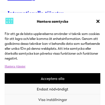
Internationella tjänster
Hantera samtycke
Sydösterbottens sysselsättningsregion
För att ge de bästa upplevelserna använder vi teknik som cookies
för att lagra och/eller komma åt enhetsinformation. Genom att
Kontaktuppgifter
t
Aktuellt
godkänna dessa tekniker kan vi behandla data som surfbeteende
Verksamhetspunkter
eller unika ID:n på denna webbplats. Att inte samtycka eller
Servicepunkter
återkalla samtycke kan påverka vissa funktioner och funktioner
negativt.
SOME
Hantera tjänster
Instagram
Acceptera alla
Facebook
Endast nödvändigt
Jobbmarknaden
Visa inställningar
Vuoksi