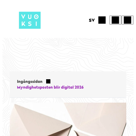
Hoppa
till
innehåll
SV
Ingångssidan
Myndighetsposten blir digital 2026