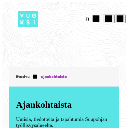
Siirry
sisältöön
FI
Etusivu
Ajankohtaista
Ajankohtaista
Uutisia, tiedotteita ja tapahtumia Suupohjan
työllisyysalueelta.