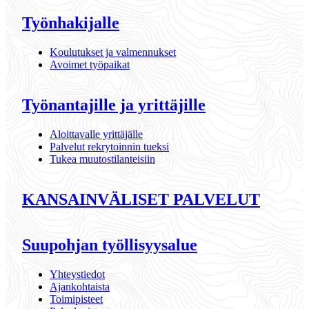
Työnhakijalle
Koulutukset ja valmennukset
Avoimet työpaikat
Työnantajille ja yrittäjille
Aloittavalle yrittäjälle
Palvelut rekrytoinnin tueksi
Tukea muutostilanteisiin
KANSAINVÄLISET PALVELUT
Suupohjan työllisyysalue
Yhteystiedot
Ajankohtaista
Toimipisteet