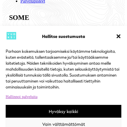
Palvelupisteet
SOME
Instagram
Facebook
Hallitse suostumusta
Parhaan kokemuksen tarjoamiseksi käytämme teknologioita,
kuten evästeitä, tallentaaksemme ja/tai käyttääksemme
Töiden ja tekijöiden kohtaamispaikka (tyomarkkinatori.fi)
laitetietoja. Näiden tekniikoiden hyväksyminen antaa meille
Työhön (vuoksi.fi)
Työ ja yrittäminen (isojoki.fi)
mahdollisuuden käsitellä tietoja, kuten selauskäyttäytymistä tai
Työllisyys- ja rekrytointipalvelut (karijoki.fi)
yksilöllisiä tunnuksia tällä sivustolla. Suostumuksen antaminen
Työllisyys- ja työnantajapalvelut (kauhajoki.fi)
tai peruuttaminen voi vaikuttaa haitallisesti tiettyihin
Työ- ja elinkeinoelämä (kristinestad.fi)
ominaisuuksiin ja toimintoihin.
Työllisyyspalvelut (kurikka.fi)
Työpaikat ja työllisyys (teuva.fi)
Hallinnoi palveluita
Hyväksy kaikki
Suupohja © 2024
Terms and conditions
Vain välttämättömät