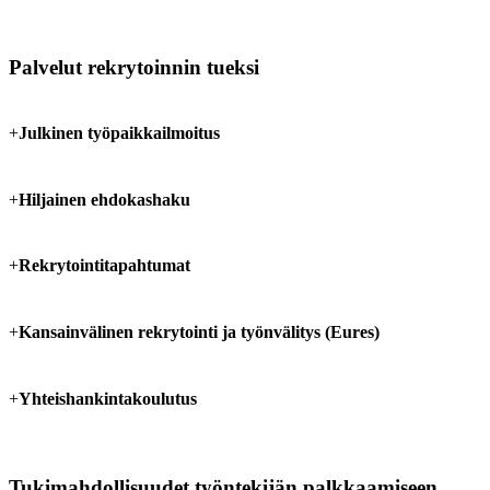
Palvelut rekrytoinnin tueksi
+
Julkinen työpaikkailmoitus
+
Hiljainen ehdokashaku
+
Rekrytointitapahtumat
+
Kansainvälinen rekrytointi ja työnvälitys (Eures)
+
Yhteishankintakoulutus
Tukimahdollisuudet työntekijän palkkaamiseen