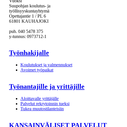
Vuoksi
Suupohjan koulutus- ja
työllisyyskuntayhtymä
Opettajantie 1 / PL 6
61801 KAUHAJOKI
puh. 040 5478 375
y-tunnus: 0973712-1
Työnhakijalle
Koulutukset ja valmennukset
Avoimet työpaikat
Työnantajille ja yrittäjille
Aloittavalle yrittäjälle
Palvelut rekrytoinnin tueksi
Tukea muutostilanteisiin
KANSAINVÄLISET PALVELUT