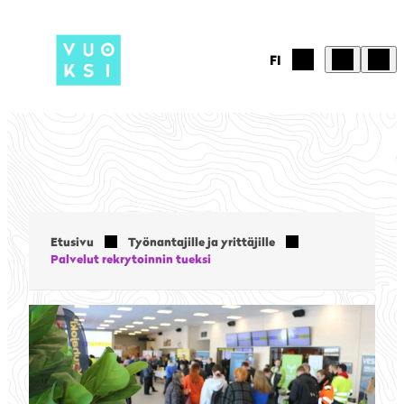
Siirry
sisältöön
FI
Etusivu
Työnantajille ja yrittäjille
Palvelut rekrytoinnin tueksi