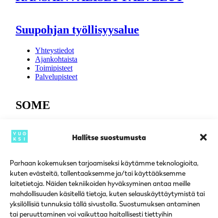
Suupohjan työllisyysalue
Yhteystiedot
Ajankohtaista
Toimipisteet
Palvelupisteet
SOME
Instagram
Facebook
Hallitse suostumusta
Parhaan kokemuksen tarjoamiseksi käytämme teknologioita,
kuten evästeitä, tallentaaksemme ja/tai käyttääksemme
Töiden ja tekijöiden kohtaamispaikka (tyomarkkinatori.fi)
Työhön (vuoksi.fi)
laitetietoja. Näiden tekniikoiden hyväksyminen antaa meille
Työ ja yrittäminen (isojoki.fi)
mahdollisuuden käsitellä tietoja, kuten selauskäyttäytymistä tai
Työllisyys- ja rekrytointipalvelut (karijoki.fi)
yksilöllisiä tunnuksia tällä sivustolla. Suostumuksen antaminen
Työllisyys- ja työnantajapalvelut (kauhajoki.fi)
tai peruuttaminen voi vaikuttaa haitallisesti tiettyihin