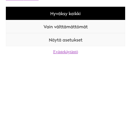
Instagram
Hyväksy kaikki
Facebook
Vain välttämättömät
Töiden ja tekijöiden kohtaamispaikka (tyomarkkinatori.fi)
Näytä asetukset
Työhön (vuoksi.fi)
Työ ja yrittäminen (isojoki.fi)
Evästekäytäntö
Työllisyys- ja rekrytointipalvelut (karijoki.fi)
Työllisyys- ja työnantajapalvelut (kauhajoki.fi)
Työ- ja elinkeinoelämä (kristinestad.fi)
Työllisyyspalvelut (kurikka.fi)
Työpaikat ja työllisyys (teuva.fi)
Suupohja © 2024
Terms and conditions
Privacy Policy
Manage Cookies