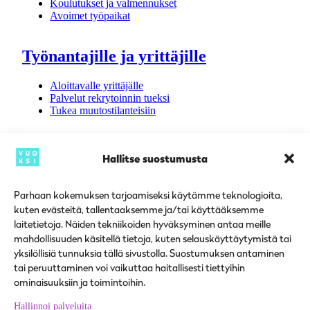
Koulutukset ja valmennukset
Avoimet työpaikat
Työnantajille ja yrittäjille
Aloittavalle yrittäjälle
Palvelut rekrytoinnin tueksi
Tukea muutostilanteisiin
KANSAINVÄLISET PALVELUT
Hallitse suostumusta
Suupohjan työllisyysalue
Parhaan kokemuksen tarjoamiseksi käytämme teknologioita,
kuten evästeitä, tallentaaksemme ja/tai käyttääksemme
laitetietoja. Näiden tekniikoiden hyväksyminen antaa meille
Yhteystiedot
mahdollisuuden käsitellä tietoja, kuten selauskäyttäytymistä tai
Ajankohtaista
Toimipisteet
yksilöllisiä tunnuksia tällä sivustolla. Suostumuksen antaminen
Palvelupisteet
tai peruuttaminen voi vaikuttaa haitallisesti tiettyihin
ominaisuuksiin ja toimintoihin.
SOME
Hallinnoi palveluita