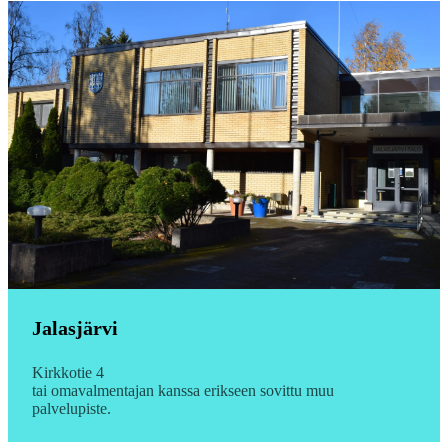
Jalasjärvi
Kirkkotie 4
tai omavalmentajan kanssa erikseen sovittu muu
palvelupiste.