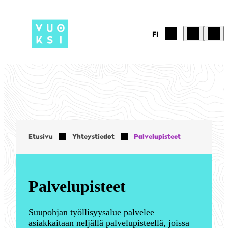
Siirry
sisältöön
FI
Etusivu
Yhteystiedot
Palvelupisteet
Palvelupisteet
Suupohjan työllisyysalue palvelee
asiakkaitaan neljällä palvelupisteellä, joissa