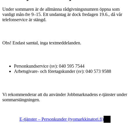
Under sommaren är de allmänna rådgivningsnumren öppna som
vanligt mån-fre 9–15. Ett undantag är dock fredagen 19.6., då vår
telefonservice är stängd.
Obs! Endast samtal, inga textmeddelanden.
Personkundservice (sv): 040 595 7544
Arbetsgivare- och företagskunder (sv): 040 573 9588
Vi rekommenderar att du använder Jobbmarknadens e-tjänster under
sommarstängningen.
E-tjänster – Personkunder (tyomarkkinatori.fi)