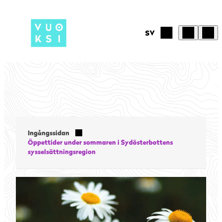
Hoppa
till
innehåll
SV
Ingångssidan
Öppettider under sommaren i Sydösterbottens
sysselsättningsregion