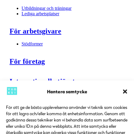
Utbildningar och träningar
Lediga arbetsplatser
För arbetsgivare
Stödformer
För företag
Internationella tjänster
Hantera samtycke
Sydösterbottens sysselsättningsregion
För att ge de bästa upplevelserna använder vi teknik som cookies
för att lagra och/eller komma åt enhetsinformation. Genom att
Kontaktuppgifter
t
Aktuellt
godkänna dessa tekniker kan vi behandla data som surfbeteende
Verksamhetspunkter
eller unika ID:n på denna webbplats. Att inte samtycka eller
Servicepunkter
återkalla samtycke kan påverka vissa funktioner och funktioner