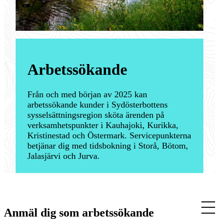
Arbetssökande
Från och med början av 2025 kan
arbetssökande kunder i Sydösterbottens
sysselsättningsregion sköta ärenden på
verksamhetspunkter i Kauhajoki, Kurikka,
Kristinestad och Östermark. Servicepunkterna
betjänar dig med tidsbokning i Storå, Bötom,
Jalasjärvi och Jurva.
Anmäl dig som arbetssökande