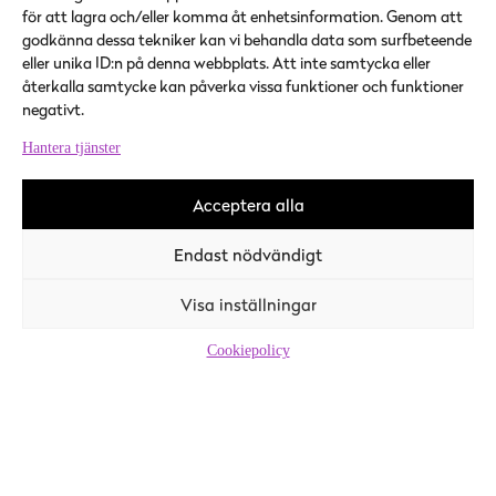
för att lagra och/eller komma åt enhetsinformation. Genom att
Kontaktuppgifter
t
Aktuellt
godkänna dessa tekniker kan vi behandla data som surfbeteende
Verksamhetspunkter
eller unika ID:n på denna webbplats. Att inte samtycka eller
Servicepunkter
återkalla samtycke kan påverka vissa funktioner och funktioner
negativt.
SOME
Hantera tjänster
Instagram
Acceptera alla
Facebook
Endast nödvändigt
Jobbmarknaden
Visa inställningar
Vuoksi
Stoår
Cookiepolicy
Bötom
Kauhajoki
Kristinestad
Kurikka
Östermark