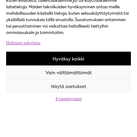
kuten evästeitä, tallentaaksemme ja/tai käyttääksemme
laitetietoja. Näiden tekniikoiden hyväksyminen antaa meille
Yhteystiedot
Ajankohtaista
mahdollisuuden käsitellä tietoja, kuten selauskäyttäytymistä tai
Toimipisteet
yksilöllisiä tunnuksia tällä sivustolla. Suostumuksen antaminen
Palvelupisteet
tai peruuttaminen voi vaikuttaa haitallisesti tiettyihin
ominaisuuksiin ja toimintoihin.
SOME
Hallinnoi palveluita
Instagram
Hyväksy kaikki
Facebook
Vain välttämättömät
Töiden ja tekijöiden kohtaamispaikka (tyomarkkinatori.fi)
Näytä asetukset
Työhön (vuoksi.fi)
Työ ja yrittäminen (isojoki.fi)
Evästekäytäntö
Työllisyys- ja rekrytointipalvelut (karijoki.fi)
Työllisyys- ja työnantajapalvelut (kauhajoki.fi)
Työ- ja elinkeinoelämä (kristinestad.fi)
Työllisyyspalvelut (kurikka.fi)
Työpaikat ja työllisyys (teuva.fi)