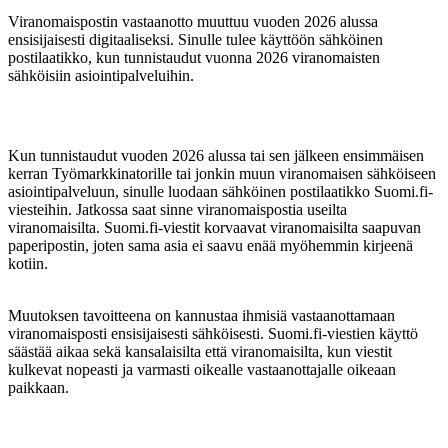
Viranomaispostin vastaanotto muuttuu vuoden 2026 alussa
ensisijaisesti digitaaliseksi. Sinulle tulee käyttöön sähköinen
postilaatikko, kun tunnistaudut vuonna 2026 viranomaisten
sähköisiin asiointipalveluihin.
Kun tunnistaudut vuoden 2026 alussa tai sen jälkeen ensimmäisen
kerran Työmarkkinatorille tai jonkin muun viranomaisen sähköiseen
asiointipalveluun, sinulle luodaan sähköinen postilaatikko Suomi.fi-
viesteihin. Jatkossa saat sinne viranomaispostia useilta
viranomaisilta. Suomi.fi-viestit korvaavat viranomaisilta saapuvan
paperipostin, joten sama asia ei saavu enää myöhemmin kirjeenä
kotiin.
Muutoksen tavoitteena on kannustaa ihmisiä vastaanottamaan
viranomaisposti ensisijaisesti sähköisesti. Suomi.fi-viestien käyttö
säästää aikaa sekä kansalaisilta että viranomaisilta, kun viestit
kulkevat nopeasti ja varmasti oikealle vastaanottajalle oikeaan
paikkaan.