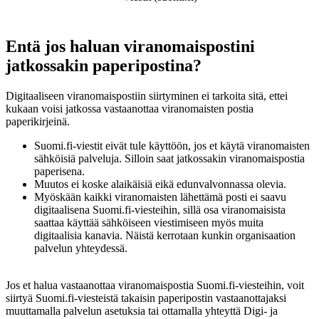
Entä jos haluan viranomaispostini
jatkossakin paperipostina?
Digitaaliseen viranomaispostiin siirtyminen ei tarkoita sitä, ettei
kukaan voisi jatkossa vastaanottaa viranomaisten postia
paperikirjeinä.
Suomi.fi-viestit eivät tule käyttöön, jos et käytä viranomaisten
sähköisiä palveluja. Silloin saat jatkossakin viranomaispostia
paperisena.
Muutos ei koske alaikäisiä eikä edunvalvonnassa olevia.
Myöskään kaikki viranomaisten lähettämä posti ei saavu
digitaalisena Suomi.fi-viesteihin, sillä osa viranomaisista
saattaa käyttää sähköiseen viestimiseen myös muita
digitaalisia kanavia. Näistä kerrotaan kunkin organisaation
palvelun yhteydessä.
Jos et halua vastaanottaa viranomaispostia Suomi.fi-viesteihin, voit
siirtyä Suomi.fi-viesteistä takaisin paperipostin vastaanottajaksi
muuttamalla palvelun asetuksia tai ottamalla yhteyttä Digi- ja