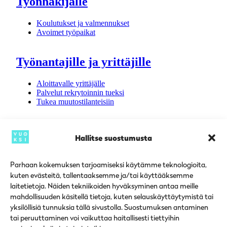
Työnhakijalle
Koulutukset ja valmennukset
Avoimet työpaikat
Työnantajille ja yrittäjille
Aloittavalle yrittäjälle
Palvelut rekrytoinnin tueksi
Tukea muutostilanteisiin
KANSAINVÄLISET PALVELUT
Hallitse suostumusta
Suupohjan työllisyysalue
Parhaan kokemuksen tarjoamiseksi käytämme teknologioita,
kuten evästeitä, tallentaaksemme ja/tai käyttääksemme
laitetietoja. Näiden tekniikoiden hyväksyminen antaa meille
Yhteystiedot
Ajankohtaista
mahdollisuuden käsitellä tietoja, kuten selauskäyttäytymistä tai
Toimipisteet
yksilöllisiä tunnuksia tällä sivustolla. Suostumuksen antaminen
Palvelupisteet
tai peruuttaminen voi vaikuttaa haitallisesti tiettyihin