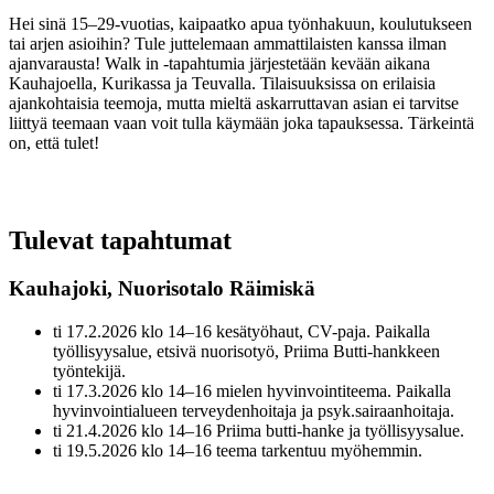
Hei sinä 15–29-vuotias, kaipaatko apua työnhakuun, koulutukseen
tai arjen asioihin? Tule juttelemaan ammattilaisten kanssa ilman
ajanvarausta! Walk in -tapahtumia järjestetään kevään aikana
Kauhajoella, Kurikassa ja Teuvalla. Tilaisuuksissa on erilaisia
ajankohtaisia teemoja, mutta mieltä askarruttavan asian ei tarvitse
liittyä teemaan vaan voit tulla käymään joka tapauksessa. Tärkeintä
on, että tulet!
Tulevat tapahtumat
Kauhajoki, Nuorisotalo Räimiskä
ti 17.2.2026 klo 14–16 kesätyöhaut, CV-paja. Paikalla
työllisyysalue, etsivä nuorisotyö, Priima Butti-hankkeen
työntekijä.
ti 17.3.2026 klo 14–16 mielen hyvinvointiteema. Paikalla
hyvinvointialueen terveydenhoitaja ja psyk.sairaanhoitaja.
ti 21.4.2026 klo 14–16 Priima butti-hanke ja työllisyysalue.
ti 19.5.2026 klo 14–16 teema tarkentuu myöhemmin.